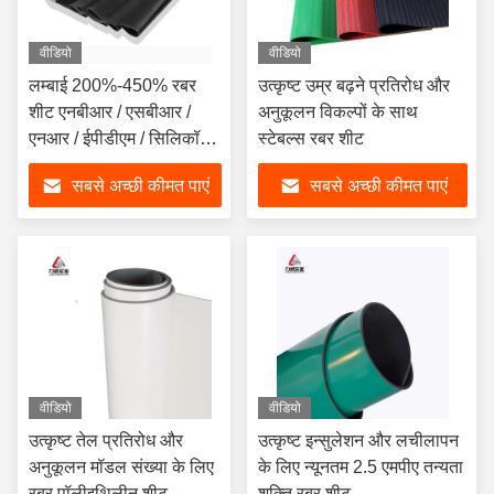
वीडियो
वीडियो
लम्बाई 200%-450% रबर
उत्कृष्ट उम्र बढ़ने प्रतिरोध और
शीट एनबीआर / एसबीआर /
अनुकूलन विकल्पों के साथ
एनआर / ईपीडीएम / सिलिकॉन /
स्टेबल्स रबर शीट
एफकेएम
सबसे अच्छी कीमत पाएं
सबसे अच्छी कीमत पाएं
वीडियो
वीडियो
उत्कृष्ट तेल प्रतिरोध और
उत्कृष्ट इन्सुलेशन और लचीलापन
अनुकूलन मॉडल संख्या के लिए
के लिए न्यूनतम 2.5 एमपीए तन्यता
रबर पॉलीइथिलीन शीट
शक्ति रबर शीट