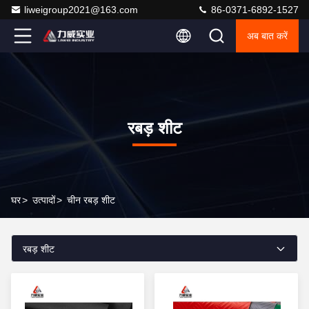
liweigroup2021@163.com
86-0371-6892-1527
अब बात करें
रबड़ शीट
घर
>
उत्पादों
>
चीन रबड़ शीट
रबड़ शीट