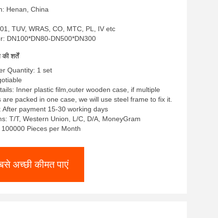
in: Henan, China
9001, TUV, WRAS, CO, MTC, PL, IV etc
r: DN100*DN80-DN500*DN300
ी शर्तें
 Quantity: 1 set
gotiable
ils: Inner plastic film,outer wooden case, if multiple
re packed in one case, we will use steel frame to fix it.
: After payment 15-30 working days
s: T/T, Western Union, L/C, D/A, MoneyGram
y: 100000 Pieces per Month
बसे अच्छी कीमत पाएं