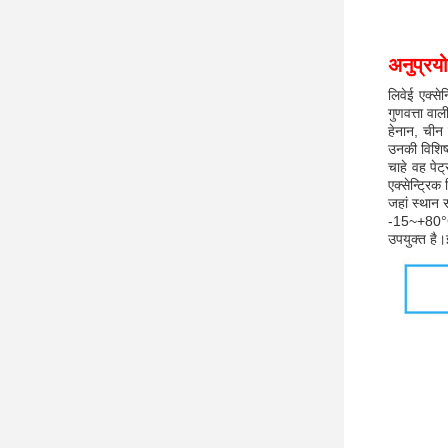
अनुप्रय
लिवेई एक्से
गुणवत्ता वा
हेनान, चीन
उनकी विशिष
चाहे वह पेट्
एक्सेन्ट्रि
जहां स्थान
-15~+80°C 
उपयुक्त है।