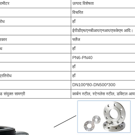
रामीटर
उत्पाद विशेषता
विचरित
रोध
हाँ
ईपीडीएम/एनबीआर/एनआर/एफकेएम आदि।
्रकार
फ्लैंज
ोध
हाँ
PN6-PN40
हाँ
प्रतिरोध
हाँ
DN100*80-DN500*300
डेड संयुक्त सामग्री
कार्बन स्टील, स्टेनलेस स्टील, डक्टिल आय