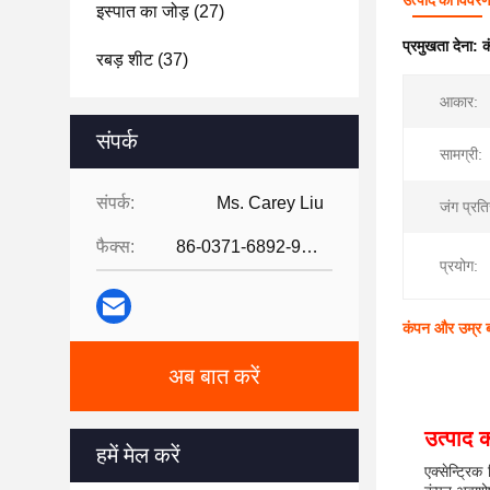
उत्पाद का विवर
इस्पात का जोड़
(27)
प्रमुखता देना:
क
रबड़ शीट
(37)
आकार:
संपर्क
सामग्री:
संपर्क:
Ms. Carey Liu
जंग प्रति
फैक्स:
86-0371-6892-9024
प्रयोग:
कंपन और उम्र ब
अब बात करें
उत्पाद क
हमें मेल करें
एक्सेन्ट्रि