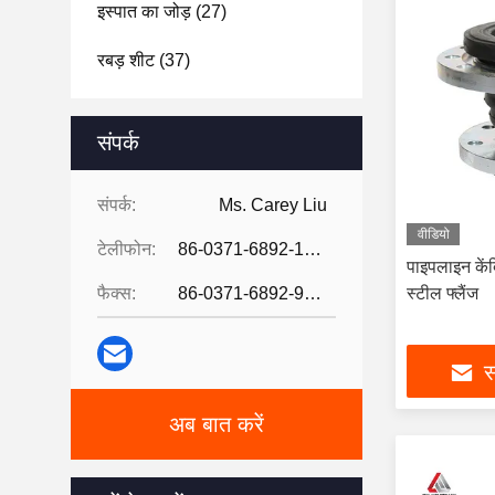
इस्पात का जोड़
(27)
रबड़ शीट
(37)
संपर्क
संपर्क:
Ms. Carey Liu
वीडियो
टेलीफोन:
86-0371-6892-1527
पाइपलाइन केंद
फैक्स:
86-0371-6892-9024
स्टील फ्लैंज
स
अब बात करें