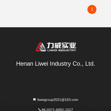
1
Henan Liwei Industry Co., Ltd.
liweigroup2021@163.com
86-0371-6892-1527