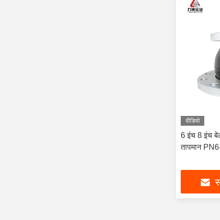
वीडियो
6 इंच 8 इंच बे
तापमान PN
स