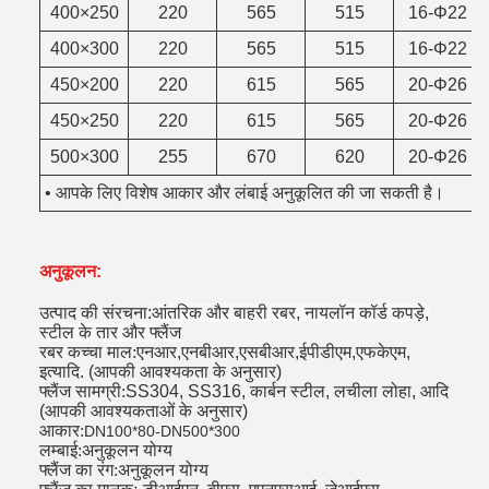
400×250
220
565
515
16-Φ22
400×300
220
565
515
16-Φ22
450×200
220
615
565
20-Φ26
450×250
220
615
565
20-Φ26
500×300
255
670
620
20-Φ26
• आपके लिए विशेष आकार और लंबाई अनुकूलित की जा सकती है।
अनुकूलन:
उत्पाद की संरचना:
आंतरिक और बाहरी रबर, नायलॉन कॉर्ड कपड़े,
स्टील के तार और फ्लैंज
रबर कच्चा माल
:
एनआर,एनबीआर,एसबीआर,ईपीडीएम,एफकेएम,
इत्यादि. (आपकी आवश्यकता के अनुसार)
फ्लैंज सामग्री
:
SS304, SS316, कार्बन स्टील, लचीला लोहा, आदि
(आपकी आवश्यकताओं के अनुसार)
आकार
:
DN100*80-DN500*300
लम्बाई
:
अनुकूलन योग्य
फ्लैंज का रंग
:
अनुकूलन योग्य