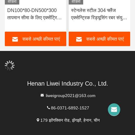
वीडियो
वीडियो
DN100*80-DN500*300
स्टेनलेस स्टील 304 फ्लैंज
तापमान सीमा के लिए एक्सेंट्रिक
एक्सेन्ट्रिक रिड्यूसिंग रबर संयुक्त
रिड्यूसिंग रबर जॉइंट -15- 80 C
दबाव वातावरण के लिए
विशेष -30- 150 C
सबसे अच्छी कीमत पाएं
सबसे अच्छी कीमत पाएं
Henan Liwei Industry Co., Ltd.
liweigroup2021@163.com
86-0371-6892-1527
179 झोंगक्सिन रोड, झेंगझौ, हेनान, चीन