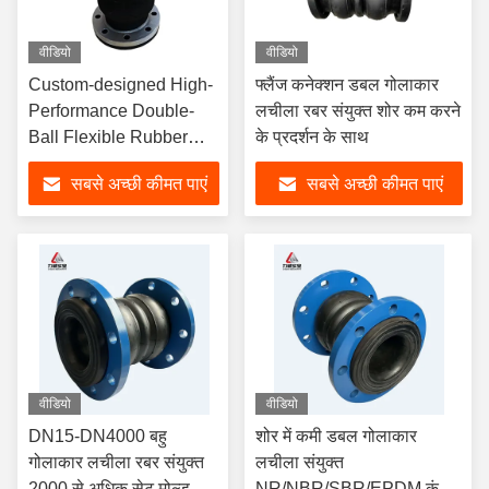
वीडियो
वीडियो
Custom-designed High-
फ्लैंज कनेक्शन डबल गोलाकार
Performance Double-
लचीला रबर संयुक्त शोर कम करने
Ball Flexible Rubber
के प्रदर्शन के साथ
Joint with Flange
सबसे अच्छी कीमत पाएं
सबसे अच्छी कीमत पाएं
Connection EPDM
वीडियो
वीडियो
DN15-DN4000 बहु
शोर में कमी डबल गोलाकार
गोलाकार लचीला रबर संयुक्त
लचीला संयुक्त
2000 से अधिक सेट मोल्ड के
NR/NBR/SBR/EPDM कंपन