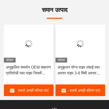
समान उत्पाद
वीडियो
वीडियो
अनुकूलित समर्थन OEM संक्षारण
अनुकूलन योग्य पाइप लंबाई रबर
प्रतिरोधी रबर पाइप जिसमें
अस्तर पाइप 3-8 मिमी अस्तर
टिकाऊ प्राकृतिक रबर
मोटाई के साथ डिजाइन उत्कृष्ट
Neoprene EPDM और
संक्षारण प्रतिरोध प्रदान करता है
सबसे अच्छी कीमत पाएं
सबसे अच्छी कीमत पाएं
प्रदर्शन के लिए नाइट्राइल अस्तर
सामग्री है