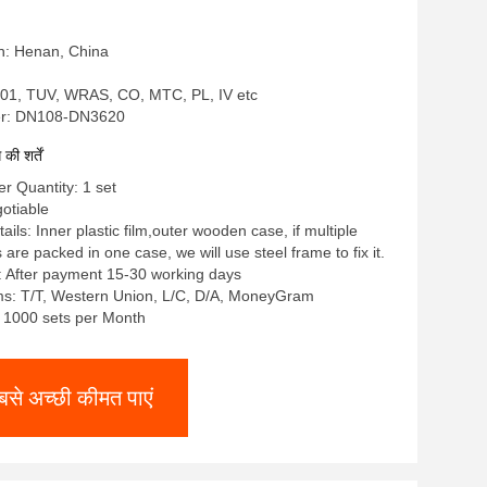
in: Henan, China
9001, TUV, WRAS, CO, MTC, PL, IV etc
r: DN108-DN3620
ी शर्तें
 Quantity: 1 set
gotiable
ils: Inner plastic film,outer wooden case, if multiple
re packed in one case, we will use steel frame to fix it.
: After payment 15-30 working days
s: T/T, Western Union, L/C, D/A, MoneyGram
y: 1000 sets per Month
बसे अच्छी कीमत पाएं