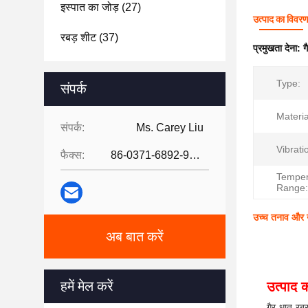
इस्पात का जोड़
(27)
उत्पाद का विवर
रबड़ शीट
(37)
प्रमुखता देना:
ग
Type:
संपर्क
Materia
संपर्क:
Ms. Carey Liu
Vibrat
फैक्स:
86-0371-6892-9024
Temper
Range:
उच्च तनाव और उच
अब बात करें
हमें मेल करें
उत्पाद क
गैर धातु रब