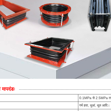
 मापदंडः
0.1MPa से 2.5MPa 
गर्म हवा, धुआं, धूल आदि।