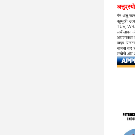
अनुप्रय
गैर धातु रब
बहुमुखी उत
TUV, WRAS
लचीलापन और 
आवश्यकता हो
पाइप सिस्ट
सामना कर सक
उद्योगों और