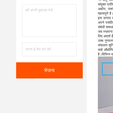
संयुक्त प्र
अक्षीय, पा
महत्वपूर्ण
इस उत्पाद क
अपने पसंदीद
संबंधी समाध
जब स्थापना 
लिए आदर्श ह
उच्च गुणवत्
संचालन सुनि
चाहे औद्योग
है।विभिन्न 
भेजना