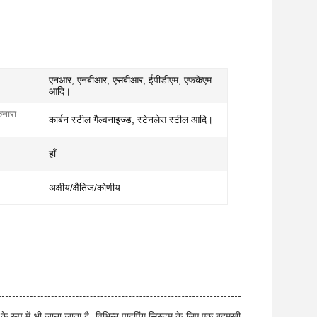
एनआर, एनबीआर, एसबीआर, ईपीडीएम, एफकेएम
आदि।
नारा
कार्बन स्टील गैल्वनाइज्ड, स्टेनलेस स्टील आदि।
हाँ
अक्षीय/क्षैतिज/कोणीय
रूप में भी जाना जाता है, विभिन्न पाइपिंग सिस्टम के लिए एक बहुमुखी