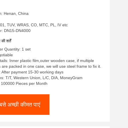
in: Henan, China
9001, TUV, WRAS, CO, MTC, PL, IV etc
r: DN15-DN4000
ी शर्तें
 Quantity: 1 set
gotiable
ils: Inner plastic film,outer wooden case, if multiple
re packed in one case, we will use steel frame to fix it.
: After payment 15-30 working days
s: T/T, Western Union, L/C, D/A, MoneyGram
y: 100000 Pieces per Month
बसे अच्छी कीमत पाएं