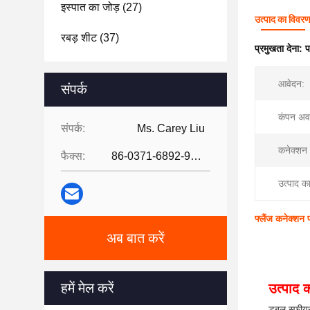
इस्पात का जोड़
(27)
उत्पाद का विवर
रबड़ शीट
(37)
प्रमुखता देना:
प
आवेदन:
संपर्क
कंपन अव
संपर्क:
Ms. Carey Liu
कनेक्शन 
फैक्स:
86-0371-6892-9024
उत्पाद क
फ्लैंज कनेक्शन 
अब बात करें
हमें मेल करें
उत्पाद क
डबल स्फीयर 