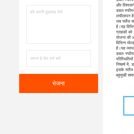
और विश्वसन
डबल स्फीयर 
लचीलापन है
जब फ्लैंज स
है।यह विभिन्
ग्राहकों क
योजना की अ
विभिन्न मोल
है।यह व्या
डबल स्फीयर
परिस्थितियो
निष्कर्ष म
इसके फ्लैंज
बहुमुखी समा
भेजना