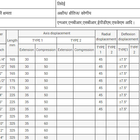
लिवेई
 क्षमता
अक्षीय/ क्षैतिज/ कोणीय
एनआर,एनबीआर,एसबीआर,ईपीडीएम,एफकेएम आदि।