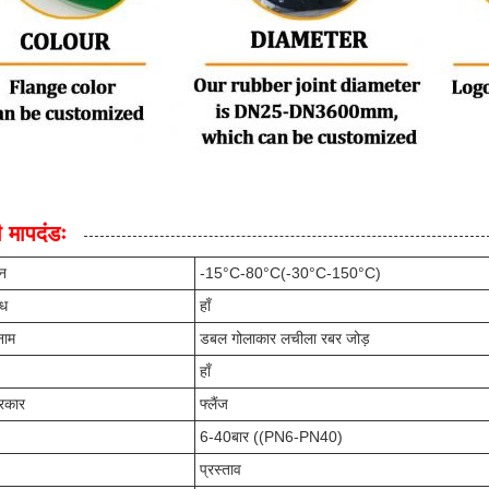
 मापदंडः
ान
-15°C-80°C(-30°C-150°C)
ोध
हाँ
नाम
डबल गोलाकार लचीला रबर जोड़
हाँ
्रकार
फ्लैंज
6-40बार ((PN6-PN40)
प्रस्ताव