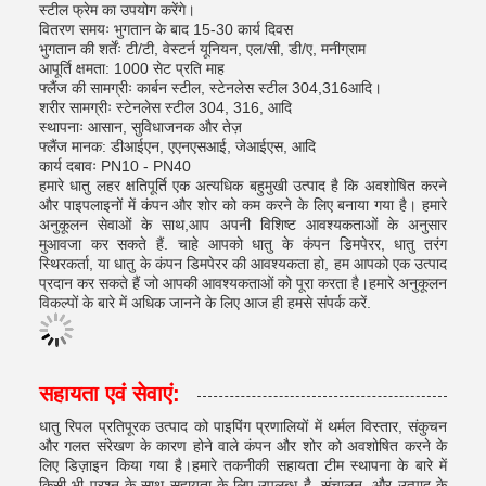
स्टील फ्रेम का उपयोग करेंगे।
वितरण समयः भुगतान के बाद 15-30 कार्य दिवस
भुगतान की शर्तेंः टी/टी, वेस्टर्न यूनियन, एल/सी, डी/ए, मनीग्राम
आपूर्ति क्षमता: 1000 सेट प्रति माह
फ्लैंज की सामग्रीः कार्बन स्टील, स्टेनलेस स्टील 304,316आदि।
शरीर सामग्रीः स्टेनलेस स्टील 304, 316, आदि
स्थापनाः आसान, सुविधाजनक और तेज़
फ्लैंज मानक: डीआईएन, एएनएसआई, जेआईएस, आदि
कार्य दबावः PN10 - PN40
हमारे धातु लहर क्षतिपूर्ति एक अत्यधिक बहुमुखी उत्पाद है कि अवशोषित करने
और पाइपलाइनों में कंपन और शोर को कम करने के लिए बनाया गया है। हमारे
अनुकूलन सेवाओं के साथ,आप अपनी विशिष्ट आवश्यकताओं के अनुसार
मुआवजा कर सकते हैं. चाहे आपको धातु के कंपन डिमपेरर, धातु तरंग
स्थिरकर्ता, या धातु के कंपन डिमपेरर की आवश्यकता हो, हम आपको एक उत्पाद
प्रदान कर सकते हैं जो आपकी आवश्यकताओं को पूरा करता है।हमारे अनुकूलन
विकल्पों के बारे में अधिक जानने के लिए आज ही हमसे संपर्क करें.
सहायता एवं सेवाएं:
धातु रिपल प्रतिपूरक उत्पाद को पाइपिंग प्रणालियों में थर्मल विस्तार, संकुचन
और गलत संरेखण के कारण होने वाले कंपन और शोर को अवशोषित करने के
लिए डिज़ाइन किया गया है।हमारे तकनीकी सहायता टीम स्थापना के बारे में
किसी भी प्रश्न के साथ सहायता के लिए उपलब्ध है, संचालन, और उत्पाद के