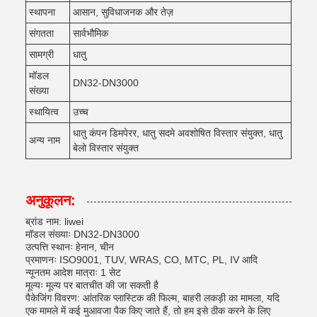
स्थापना
आसान, सुविधाजनक और तेज़
संगतता
सार्वभौमिक
सामग्री
धातु
मॉडल
DN32-DN3000
संख्या
स्थायित्व
उच्च
धातु कंपन डिमपेरर, धातु सदमे अवशोषित विस्तार संयुक्त, धातु
अन्य नाम
बेलो विस्तार संयुक्त
अनुकूलन:
ब्रांड नाम: liwei
मॉडल संख्याः DN32-DN3000
उत्पत्ति स्थानः हेनान, चीन
प्रमाणनः ISO9001, TUV, WRAS, CO, MTC, PL, IV आदि
न्यूनतम आदेश मात्राः 1 सेट
मूल्यः मूल्य पर बातचीत की जा सकती है
पैकेजिंग विवरण: आंतरिक प्लास्टिक की फिल्म, बाहरी लकड़ी का मामला, यदि
एक मामले में कई मुआवजा पैक किए जाते हैं, तो हम इसे ठीक करने के लिए