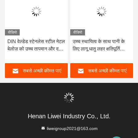
वीडियो
वीडियो
DIN वेल्डेड स्टेनलेस स्टील मेटल
उच्च स्थायित्व के साथ पानी के
बेलोज़ को उच्च तापमान और दबाव
लिए लागू धातु लहर क्षतिपूर्ति
की स्थितियों के लिए इंजीनियर
-10C- 300C तापमान रेंज
किया गया है, जो पाइपलाइन की
सबसे अच्छी कीमत पाएं
सबसे अच्छी कीमत पाएं
अखंडता और प्रदर्शन सुनिश्चित
करता है
Henan Liwei Industry Co., Ltd.
liweigroup2021@163.com