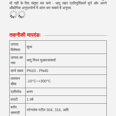
भी नहीं के लिए संतुष्ट मत करो - धातु लहर प्रतिपूर्तिकर्ता चुनें और अपने
औद्योगिक अनुप्रयोगों में अंतर कर सकते हैं अनुभव.
तकनीकी मापदंडः
उत्पाद
मूल्य
विशेषता
उत्पाद का
धातु रिपल मुआवजाकर्ता
नाम
कार्य दबाव
PN10 - PN40
तापमान
-10°C~+300°C
सीमा
प्रतिरोध
क्षरण
वारंटी
1 वर्ष
शरीर
स्टेनलेस स्टील 304, 316, आदि
सामग्री