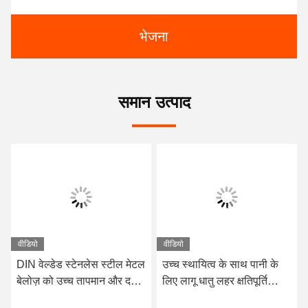
भेजना
समान उत्पाद
वीडियो
वीडियो
DIN वेल्डेड स्टेनलेस स्टील मेटल
उच्च स्थायित्व के साथ पानी के
बेलोज़ को उच्च तापमान और दबाव
लिए लागू धातु लहर क्षतिपूर्ति
की स्थितियों के लिए इंजीनियर
-10C- 300C तापमान रेंज