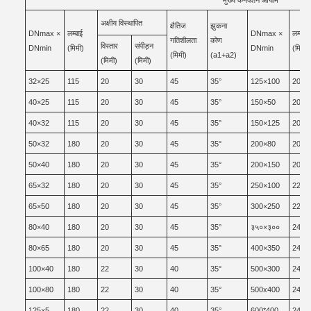
मुख्य कनेक्शन आयाम
अक्षीय विस्थापित
क्षैतिज
झुकना
DNmax ×
लम्बाई
DNmax ×
लम्बाई
गतिशीलता
कोण
विस्तार
संपीड़न
DNmin
(मिमी)
DNmin
(मिमी)
(मिमी)
(a1+a2)
(मिमी)
(मिमी)
32×25
115
20
30
45
35°
125×100
200
40×25
115
20
30
45
35°
150×50
200
40×32
115
20
30
45
35°
150×125
200
50×32
180
20
30
45
35°
200×80
200
50×40
180
20
30
45
35°
200×150
200
65×32
180
20
30
45
35°
250×100
220
65×50
180
20
30
45
35°
300×250
220
80×40
180
20
30
45
35°
३५०×३००
240
80×65
180
20
30
45
35°
400×350
240
100×40
180
22
30
40
35°
500×300
240
100×80
180
22
30
40
35°
500x400
240
125×5
180
22
30
40
35°
600*400
240