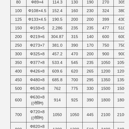
80
Φ89×4
114.3
130
190
270
305
100
Φ108×4.5
152.4
160
230
324
380
125
Φ133×4.5
190.5
200
200
399
430
150
Φ159×5
2,286
235
235
477
510
200
Φ219×6
304.87
315
140
600
600
250
Φ273×7
381.0
390
170
750
750
300
Φ325×8
457.2
470
200
900
900
350
Φ377×8
533.4
545
235
1050
1050
400
Φ426×8
609.6
620
265
1200
1200
450
Φ480×8
685.8
700
295
1350
1350
500
Φ530×8
762
775
330
1500
1500
Φ630×8
600
914
925
390
1800
1800
((रोलिंग)
Φ720×8
700
1050
1050
445
2100
2100
((रोलिंग)
Φ820×8