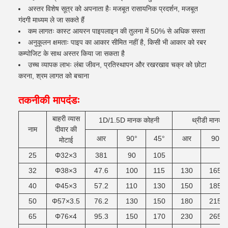
अस्तर विशेष सूत्र को अपनाता हैः मजबूत रासायनिक प्रदर्शन, मजबूत
गंदगी माध्यम ले जा सकते हैं
कम लागतः कास्ट आयरन पाइपलाइन की तुलना में 50% से अधिक सस्ता
अनुकूलन क्षमताः पाइप का आकार सीमित नहीं है, किसी भी आकार को रबर
कम्पोजिट के साथ अस्तर किया जा सकता है
उच्च व्यापक लाभः लंबा जीवन, प्रतिस्थापन और रखरखाव चक्र को छोटा
करना, श्रम लागत को बचाना
तकनीकी मापदंडः
बाहरी व्यास
1D/1.5D मानक कोहनी
थ्रीडी मानक 
नाम
दीवार की
आर
90°
45°
आर
90
मोटाई
25
Φ32×3
381
90
105
32
Φ38×3
47.6
100
115
130
165
40
Φ45×3
57.2
110
130
150
185
50
Φ57×3.5
76.2
130
150
180
215
65
Φ76×4
95.3
150
170
230
265