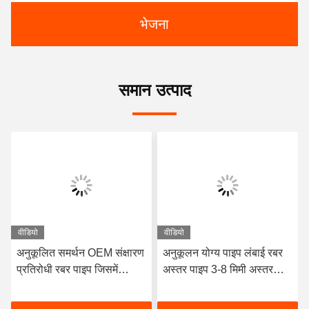
भेजना
समान उत्पाद
वीडियो
वीडियो
अनुकूलित समर्थन OEM संक्षारण
अनुकूलन योग्य पाइप लंबाई रबर
प्रतिरोधी रबर पाइप जिसमें
अस्तर पाइप 3-8 मिमी अस्तर
टिकाऊ प्राकृतिक रबर
मोटाई के साथ डिजाइन उत्कृष्ट
Neoprene EPDM और
संक्षारण प्रतिरोध प्रदान करता है