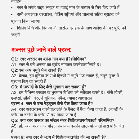
नौवहन:
रबर से लपेटे पाइप समुद्र या हवाई माल के माध्यम से शिप किए जाते हैं
सभी आवश्यक दस्तावेज, पैकिंग सूचियों और चालानों सहित ग्राहक को
प्रदान किया जाएगा
शिपिंग विधि और वितरण की तारीख ग्राहक के साथ आदेश देने पर पुष्टि की
जाएगी
अक्सर पूछे जाने वाले प्रश्न:
Q1: रबर अस्तर का ब्रांड नाम क्या है?
r
शिक्षिका
?
A1: रबर से बने अस्तर का ब्रांड नाम
कम करनेवाला
लिवेई है।
Q2:क्या आप नमूने भेज सकते हैं?
A2: बेशक, हम दुनिया के सभी हिस्सों में नमूने भेज सकते हैं, नमूने मुफ्त में
प्रदान किए जा सकते हैं।
Q3: मैं उत्पादों के लिए कैसे भुगतान कर सकता हूँ?
A3: हम विभिन्न प्रकार के भुगतान विधियों को स्वीकार करते हैं। जैसे टी/टी,
एल/सी, डी/पी, वेस्टर्न यूनियन, पेपैल, व्यापार आश्वासन।
प्रश्न 4: रबर से बना रेड्यूसर कैसे पैक किया जाता है?
A4: रबर अस्तर
कम करनेवाला
लोहे के पैलेट में पैक किया जाता है, लकड़ी के
फ्रेम या स्टील के फ्रेम से तय किया जाता है।
Q5: क्या रबर अस्तर का मॉडल नंबर
r
शिक्षिका
उपयोगकर्ता-परिभाषित?
A5: हाँ, रबर अस्तर का मॉडल नंबर
कम करनेवाला
उपयोगकर्ता द्वारा परिभाषित
है।
प्रश्न 6: क्या रबर के मूल्य में
r
शिक्षिका
बातचीत की जा सकती है?