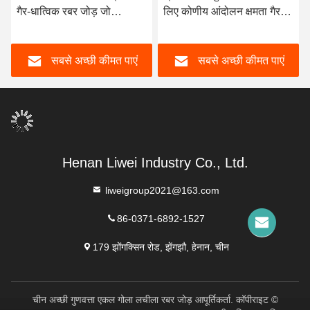
गैर-धात्विक रबर जोड़ जो
लिए कोणीय आंदोलन क्षमता गैर
रासायनिक और संक्षारक स्थितियों
धातु रबर संयुक्त
में सीलिंग के लिए डिज़ाइन की गई
सबसे अच्छी कीमत पाएं
सबसे अच्छी कीमत पाएं
उच्च लचीलापन प्रदान करता है
Henan Liwei Industry Co., Ltd.
liweigroup2021@163.com
86-0371-6892-1527
179 झोंगक्सिन रोड, झेंगझौ, हेनान, चीन
चीन अच्छी गुणवत्ता एकल गोला लचीला रबर जोड़ आपूर्तिकर्ता. कॉपीराइट ©