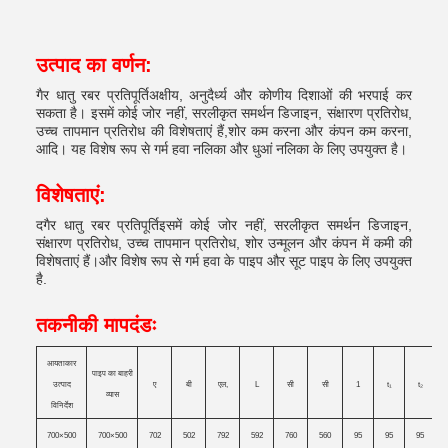
उत्पाद का वर्णन:
गैर धातु रबर प्रतिपूर्ति
अक्षीय, अनुदैर्ध्य और कोणीय दिशाओं की भरपाई कर
सकता है। इसमें कोई जोर नहीं, सरलीकृत समर्थन डिजाइन, संक्षारण प्रतिरोध,
उच्च तापमान प्रतिरोध की विशेषताएं हैं,शोर कम करना और कंपन कम करना,
आदि। यह विशेष रूप से गर्म हवा नलिका और धुआं नलिका के लिए उपयुक्त है।
विशेषताएं:
द
गैर धातु रबर प्रतिपूर्ति
इसमें कोई जोर नहीं, सरलीकृत समर्थन डिजाइन,
संक्षारण प्रतिरोध, उच्च तापमान प्रतिरोध, शोर उन्मूलन और कंपन में कमी की
विशेषताएं हैं।और विशेष रूप से गर्म हवा के पाइप और सूट पाइप के लिए उपयुक्त
है.
तकनीकी मापदंडः
आयताकार
पाइप का बाहरी
उत्पाद
ए
बी
एल,
L
सी
सी
1
t
₁
t
₂
व्यास
विनिर्देश
700×500
700×500
702
502
792
592
760
560
95
95
95