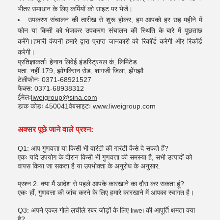
भीतर समाधान के लिए कर्मियों को साइट पर भेजें।
उपकरण संचालन की तारीख से शुरू होकर, हम आपको हर छह महीने में
फोन या किसी को भेजकर उपकरण संचालन की स्थिति के बारे में पूछताछ
करेंगे।हमारी कंपनी हमारे द्वारा प्राप्त जानकारी को रिकॉर्ड करेगी और रिकॉर्ड
करेगी।
प्रतिज्ञाकर्ताः हेनान लिवेई इंडस्ट्रियल कं, लिमिटेड
पता: नहीं.179, झोंगक्सिन रोड, शांगजी जिला, झेंगझौ
टेलीफोनः 0371-68921527
फैक्स: 0371-68938312
ईमेलः
liweigroup@sina.com
डाक कोडः 450041वेबसाइटः www.liweigroup.com
अक्सर पूछे जाने वाले प्रश्न:
Q1: आप गुणवत्ता या किसी भी वारंटी की गारंटी कैसे दे सकते हैं?
एकः यदि उपयोग के दौरान किसी भी गुणवत्ता की समस्या है, सभी उत्पादों को
वापस किया जा सकता है या उपभोक्ता के अनुरोध के अनुसार.
प्रश्न 2: क्या मैं आदेश से पहले आपके कारखाने का दौरा कर सकता हूं?
एकः हाँ, गुणवत्ता की जांच करने के लिए हमारे कारखाने में आपका स्वागत है।
Q3: अपने एकल गोले लचीले रबर जोड़ों के लिए liwei की आपूर्ति क्षमता क्या
है?