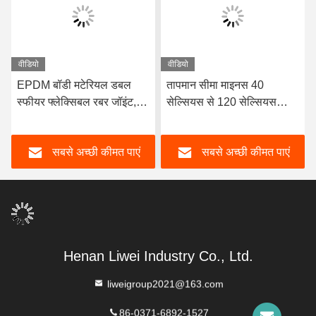
वीडियो
वीडियो
EPDM बॉडी मटेरियल डबल
तापमान सीमा माइनस 40
स्फीयर फ्लेक्सिबल रबर जॉइंट,
सेल्सियस से 120 सेल्सियस
फ्लैंज्ड एंड्स के साथ डिज़ाइन
डबल गोलाकार लचीला रबर जोड़
किया गया, जो तरल परिवहन
लंबे समय तक सेवा जीवन OEM
सबसे अच्छी कीमत पाएं
सबसे अच्छी कीमत पाएं
प्रणालियों में सीलिंग और
कस्टम समर्थन
लचीलापन सुनिश्चित करता है
Henan Liwei Industry Co., Ltd.
liweigroup2021@163.com
86-0371-6892-1527