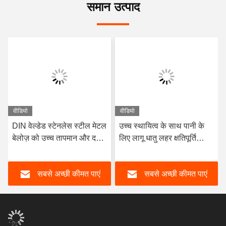
समान उत्पाद
वीडियो
वीडियो
DIN वेल्डेड स्टेनलेस स्टील मेटल
उच्च स्थायित्व के साथ पानी के
बेलोज़ को उच्च तापमान और दबाव
लिए लागू धातु लहर क्षतिपूर्ति
की स्थितियों के लिए इंजीनियर
-10C- 300C तापमान रेंज
किया गया है, जो पाइपलाइन की
सबसे अच्छी कीमत पाएं
सबसे अच्छी कीमत पाएं
अखंडता और प्रदर्शन सुनिश्चित
करता है