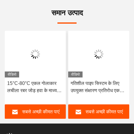
समान उत्पाद
वीडियो
वीडियो
15°C-80°C एकल गोलाकार
गतिशील पाइप सिस्टम के लिए
लचीला रबर जोड़ हवा के माध्यम
उपयुक्त संक्षारण प्रतिरोध एकल
के साथ संगत लंबी सेवा जीवन
गोलाकार लचीला रबर जोड़
और उत्कृष्ट स्थायित्व प्रदान
लचीला तत्व गति मुआवजा
सबसे अच्छी कीमत पाएं
सबसे अच्छी कीमत पाएं
करता है