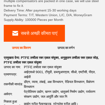
multiple compensators are packed in one case, we will use steel
frame to fix it.
Delivery Time: After payment 15-30 working days
Payment Terms: T/T, Western Union, L/C, D/A, MoneyGram
Supply Ability: 100000 Pieces per Month
सबसे अच्छी कीमत पाएं
उत्पाद का विवरण
उत्पाद का वर्णन
प्रमुखता देना:
PTFE लचीला रबर एकल संयुक्त
,
अनुकूलन लचीला रबर एकल जोड़
,
PTFE लचीला रबर एकल संयुक्त
उत्पाद का नाम:
PTFE लचीला रबर एकल संयुक्त
आईएसओ 9001, टीयूवी, डब्ल्यूआरएएस, सीओ, एमटीसी, पीएल,
प्रमाणपत्र:
आईवी
डीएन, व्यास, लंबाई, अक्ष विस्थापन, रेडियल विस्थापन, विक्षेपण
तकनीकी मापदंड:
विस्थापन
पेट्रोलियम उद्योग, खनन उद्योग, धातुकर्म निर्माण उद्योग, पर्यावरण
आवेदन:
संरक्षण उद्योग, जल आपूर्ति और जल नि
निकला हुआ
कार्बन स्टील गैल्वनाइज्ड, स्टेनलेस स्टील आदि।