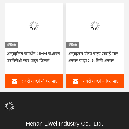
वीडियो
वीडियो
अनुकूलित समर्थन OEM संक्षारण
अनुकूलन योग्य पाइप लंबाई रबर
प्रतिरोधी रबर पाइप जिसमें
अस्तर पाइप 3-8 मिमी अस्तर
टिकाऊ प्राकृतिक रबर
मोटाई के साथ डिजाइन उत्कृष्ट
Neoprene EPDM और
संक्षारण प्रतिरोध प्रदान करता है
सबसे अच्छी कीमत पाएं
सबसे अच्छी कीमत पाएं
प्रदर्शन के लिए नाइट्राइल अस्तर
सामग्री है
Henan Liwei Industry Co., Ltd.