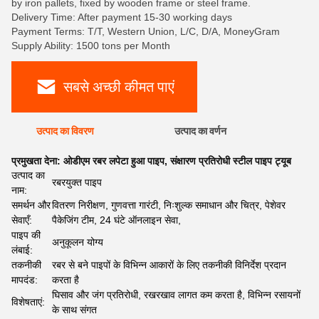
by iron pallets, fixed by wooden frame or steel frame.
Delivery Time: After payment 15-30 working days
Payment Terms: T/T, Western Union, L/C, D/A, MoneyGram
Supply Ability: 1500 tons per Month
सबसे अच्छी कीमत पाएं
उत्पाद का विवरण
उत्पाद का वर्णन
प्रमुखता देना:
ओडीएम रबर लपेटा हुआ पाइप
,
संक्षारण प्रतिरोधी स्टील पाइप ट्यूब
उत्पाद का
रबरयुक्त पाइप
नाम:
समर्थन और
वितरण निरीक्षण, गुणवत्ता गारंटी, निःशुल्क समाधान और चित्र, पेशेवर
सेवाएँ:
पैकेजिंग टीम, 24 घंटे ऑनलाइन सेवा,
पाइप की
अनुकूलन योग्य
लंबाई:
तकनीकी
रबर से बने पाइपों के विभिन्न आकारों के लिए तकनीकी विनिर्देश प्रदान
मापदंड:
करता है
घिसाव और जंग प्रतिरोधी, रखरखाव लागत कम करता है, विभिन्न रसायनों
विशेषताएं:
के साथ संगत