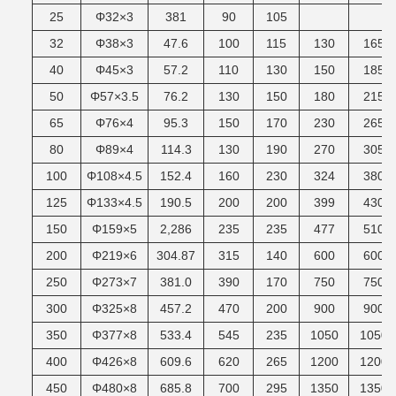
25
Φ32×3
381
90
105
32
Φ38×3
47.6
100
115
130
165
40
Φ45×3
57.2
110
130
150
185
50
Φ57×3.5
76.2
130
150
180
215
65
Φ76×4
95.3
150
170
230
265
80
Φ89×4
114.3
130
190
270
305
100
Φ108×4.5
152.4
160
230
324
380
125
Φ133×4.5
190.5
200
200
399
430
150
Φ159×5
2,286
235
235
477
510
200
Φ219×6
304.87
315
140
600
600
250
Φ273×7
381.0
390
170
750
750
300
Φ325×8
457.2
470
200
900
900
350
Φ377×8
533.4
545
235
1050
1050
400
Φ426×8
609.6
620
265
1200
1200
450
Φ480×8
685.8
700
295
1350
1350