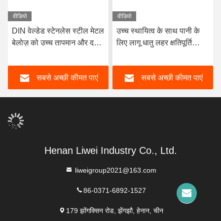
वीडियो
वीडियो
DIN वेल्डेड स्टेनलेस स्टील मेटल
उच्च स्थायित्व के साथ पानी के
बेलोज़ को उच्च तापमान और दबाव
लिए लागू धातु लहर क्षतिपूर्ति
की स्थितियों के लिए इंजीनियर
-10C- 300C तापमान रेंज
किया गया है, जो पाइपलाइन की
सबसे अच्छी कीमत पाएं
सबसे अच्छी कीमत पाएं
अखंडता और प्रदर्शन सुनिश्चित
करता है
Henan Liwei Industry Co., Ltd.
liweigroup2021@163.com
86-0371-6892-1527
179 झोंगक्सिन रोड, झेंगझौ, हेनान, चीन