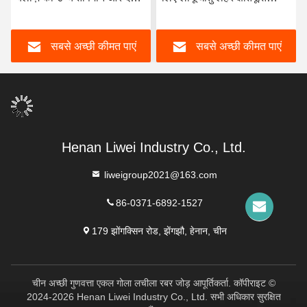
की स्थितियों के लिए इंजीनियर
-10C- 300C तापमान रेंज
किया गया है, जो पाइपलाइन की
सबसे अच्छी कीमत पाएं
सबसे अच्छी कीमत पाएं
अखंडता और प्रदर्शन सुनिश्चित
करता है
Henan Liwei Industry Co., Ltd.
liweigroup2021@163.com
86-0371-6892-1527
179 झोंगक्सिन रोड, झेंगझौ, हेनान, चीन
चीन अच्छी गुणवत्ता एकल गोला लचीला रबर जोड़ आपूर्तिकर्ता. कॉपीराइट ©
2024-2026 Henan Liwei Industry Co., Ltd. सभी अधिकार सुरक्षित