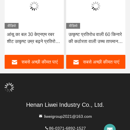
वीडियो
वीडियो
आंसू का बल 30 केएनएम रबर
उत्कृष्ट प्रतिरोध वाली 60 किनारे
शीट उत्कृष्ट उम्र बढ़ने प्रतिरोध
की कठोरता वाली उच्च तापमान
आकार 1-50 मिमी X 06-2m X
रबर शीट, हीट सीलिंग गास्केट
1-20m भारी शुल्क औद्योगिक
और इन्सुलेशन के लिए आदर्श
सबसे अच्छी कीमत पाएं
सबसे अच्छी कीमत पाएं
अनुप्रयोगों के लिए आदर्श
Henan Liwei Industry Co., Ltd.
liweigroup2021@163.com
86-0371-6892-1527