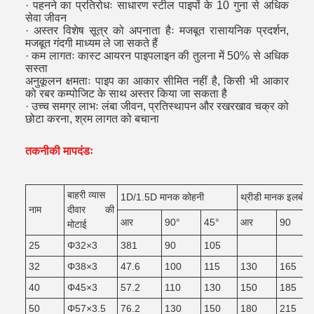
· पहनने का प्रतिरोधः साधारण स्टील पाइपों के 10 गुना से अधिक
सेवा जीवन
· अस्तर विशेष सूत्र को अपनाता हैः मजबूत रासायनिक प्रदर्शन,
मजबूत गंदगी माध्यम ले जा सकते हैं
· कम लागतः कास्ट आयरन पाइपलाइन की तुलना में 50% से अधिक
सस्ता
अनुकूलन क्षमताः पाइप का आकार सीमित नहीं है, किसी भी आकार
को रबर कम्पोजिट के साथ अस्तर किया जा सकता है
· उच्च समग्र लाभः लंबा जीवन, प्रतिस्थापन और रखरखाव चक्र को
छोटा करना, श्रम लागत को बचाना
तकनीकी मापदंडः
बाहरी व्यास
1D/1.5D मानक कोहनी
थ्रीडी मानक इलबो
नाम
दीवार की
आर
90°
45°
आर
90
मोटाई
25
Φ32×3
381
90
105
32
Φ38×3
47.6
100
115
130
165
40
Φ45×3
57.2
110
130
150
185
50
Φ57×3.5
76.2
130
150
180
215