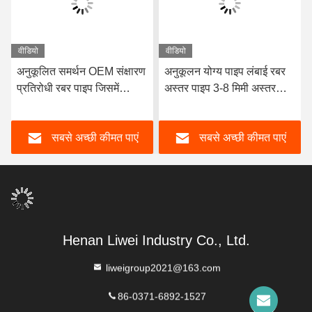
वीडियो
वीडियो
अनुकूलित समर्थन OEM संक्षारण
अनुकूलन योग्य पाइप लंबाई रबर
प्रतिरोधी रबर पाइप जिसमें
अस्तर पाइप 3-8 मिमी अस्तर
टिकाऊ प्राकृतिक रबर
मोटाई के साथ डिजाइन उत्कृष्ट
Neoprene EPDM और
संक्षारण प्रतिरोध प्रदान करता है
सबसे अच्छी कीमत पाएं
सबसे अच्छी कीमत पाएं
प्रदर्शन के लिए नाइट्राइल अस्तर
सामग्री है
Henan Liwei Industry Co., Ltd.
liweigroup2021@163.com
86-0371-6892-1527