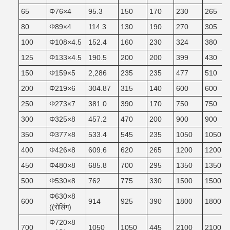
65
Φ76×4
95.3
150
170
230
265
80
Φ89×4
114.3
130
190
270
305
100
Φ108×4.5
152.4
160
230
324
380
125
Φ133×4.5
190.5
200
200
399
430
150
Φ159×5
2,286
235
235
477
510
200
Φ219×6
304.87
315
140
600
600
250
Φ273×7
381.0
390
170
750
750
300
Φ325×8
457.2
470
200
900
900
350
Φ377×8
533.4
545
235
1050
1050
400
Φ426×8
609.6
620
265
1200
1200
450
Φ480×8
685.8
700
295
1350
1350
500
Φ530×8
762
775
330
1500
1500
Φ630×8
600
914
925
390
1800
1800
((रोलिंग)
Φ720×8
700
1050
1050
445
2100
2100