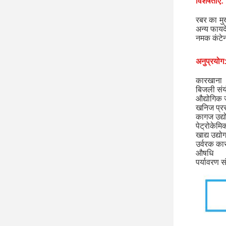
विशेषताएं:
रबर का मु
अन्य फायद
नमक कंटेन
अनुप्रयोग
कारखाना
बिजली संयं
औद्योगिक
खनिज प्र
कागज उद्य
पेट्रोकेमि
खाद्य उद्यो
उर्वरक का
औषधि
पर्यावरण स