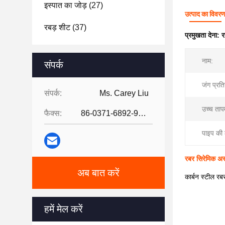
इस्पात का जोड़
(27)
उत्पाद का विवर
रबड़ शीट
(37)
प्रमुखता देना:
र
नाम:
संपर्क
जंग प्रति
संपर्क:
Ms. Carey Liu
उच्च ताप
फैक्स:
86-0371-6892-9024
पाइप की 
रबर सिरेमिक अस्
अब बात करें
कार्बन स्टील रब
हमें मेल करें