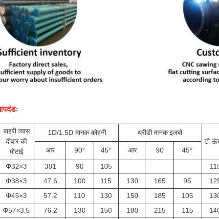
ापदंडः
बाहरी व्यास
1D/1.5D मानक कोहनी
थ्रीडी मानक इलबो
दीवार की
टी ऊं
आर
90°
45°
आर
90
45°
मोटाई
Φ32×3
381
90
105
11
Φ38×3
47.6
100
115
130
165
95
12
Φ45×3
57.2
110
130
150
185
105
13
Φ57×3.5
76.2
130
150
180
215
115
14