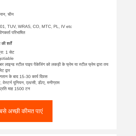
हेनान, चीन
9001, TUV, WRAS, CO, MTC, PL, IV etc
ोगकर्ता परिभाषित
ी शर्तें
्रा: 1 सेट
gotiable
बर लाइन्ड स्टील पाइप पैकेजिंग को लकड़ी के फ्रेम या स्टील फ्रेम द्वारा तय
ेट द्वार
ुगतान के बाद 15-30 कार्य दिवस
टी, वेस्टर्न यूनियन, एल/सी, डी/ए, मनीग्राम
ा: प्रति माह 1500 टन
बसे अच्छी कीमत पाएं