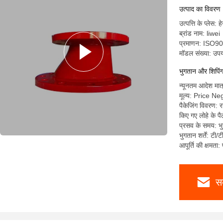
उत्पाद का विवरण
उत्पत्ति के प्लेस: 
ब्रांड नाम: liwei
प्रमाणन: ISO
मॉडल संख्या: उपय
भुगतान और शिपिंग क
न्यूनतम आदेश मात
मूल्य: Price Ne
पैकेजिंग विवरण: र
किए गए लोहे के पैल
प्रसव के समय: भ
भुगतान शर्तें: टी/
आपूर्ति की क्षमत
स