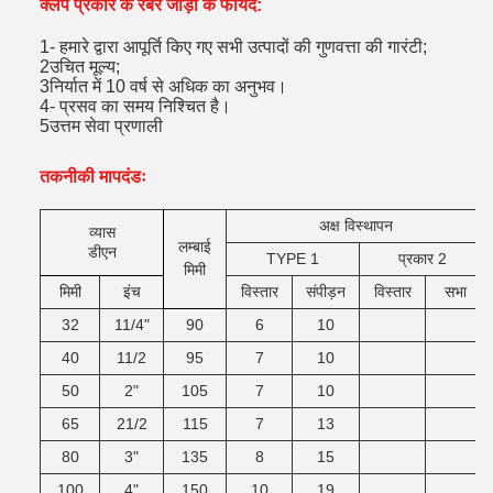
क्लैंप प्रकार के रबर जोड़ों के फायदे:
1- हमारे द्वारा आपूर्ति किए गए सभी उत्पादों की गुणवत्ता की गारंटी;
2उचित मूल्य;
3निर्यात में 10 वर्ष से अधिक का अनुभव।
4- प्रसव का समय निश्चित है।
5उत्तम सेवा प्रणाली
तकनीकी मापदंडः
अक्ष विस्थापन
व्यास
लम्बाई
डीएन
TYPE 1
प्रकार 2
मिमी
मिमी
इंच
विस्तार
संपीड़न
विस्तार
सभा
32
11/4"
90
6
10
40
11/2
95
7
10
50
2"
105
7
10
65
21/2
115
7
13
80
3"
135
8
15
100
4"
150
10
19