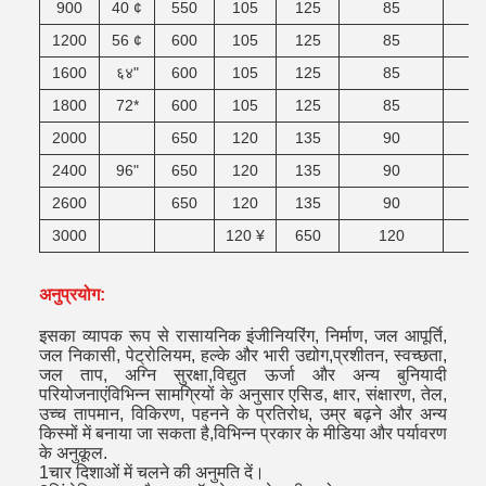
900
40 ¢
550
105
125
85
1200
56 ¢
600
105
125
85
1600
६४"
600
105
125
85
1800
72*
600
105
125
85
2000
650
120
135
90
2400
96"
650
120
135
90
2600
650
120
135
90
3000
120 ¥
650
120
अनुप्रयोग:
इसका व्यापक रूप से रासायनिक इंजीनियरिंग, निर्माण, जल आपूर्ति,
जल निकासी, पेट्रोलियम, हल्के और भारी उद्योग,प्रशीतन, स्वच्छता,
जल ताप, अग्नि सुरक्षा,विद्युत ऊर्जा और अन्य बुनियादी
परियोजनाएंविभिन्न सामग्रियों के अनुसार एसिड, क्षार, संक्षारण, तेल,
उच्च तापमान, विकिरण, पहनने के प्रतिरोध, उम्र बढ़ने और अन्य
किस्मों में बनाया जा सकता है,विभिन्न प्रकार के मीडिया और पर्यावरण
के अनुकूल.
1चार दिशाओं में चलने की अनुमति दें।