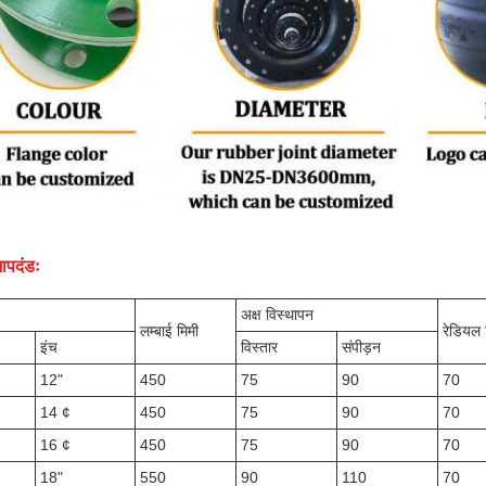
ापदंडः
अक्ष विस्थापन
लम्बाई मिमी
रेडियल 
इंच
विस्तार
संपीड़न
12"
450
75
90
70
14 ¢
450
75
90
70
16 ¢
450
75
90
70
18"
550
90
110
70