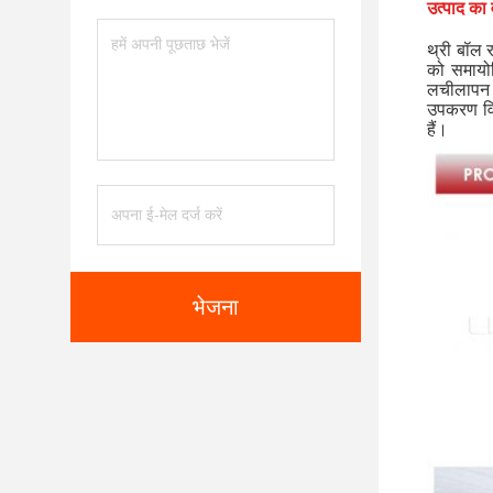
उत्पाद का 
थ्री बॉल 
को समायो
लचीलापन य
उपकरण विक
हैं।
भेजना