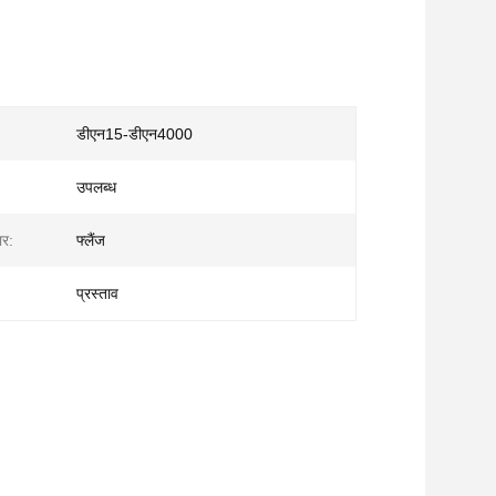
डीएन15-डीएन4000
उपलब्ध
ार:
फ्लैंज
प्रस्ताव