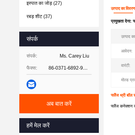
इस्पात का जोड़
(27)
उत्पाद का विवर
रबड़ शीट
(37)
प्रमुखता देना:
फ
उत्पाद क
संपर्क
आवेदन:
संपर्क:
Ms. Carey Liu
वारंटी:
फैक्स:
86-0371-6892-9024
मोल्ड प्र
फ्लैंज थ्री बॉल
अब बात करें
फ्लैंज कनेक्शन
हमें मेल करें