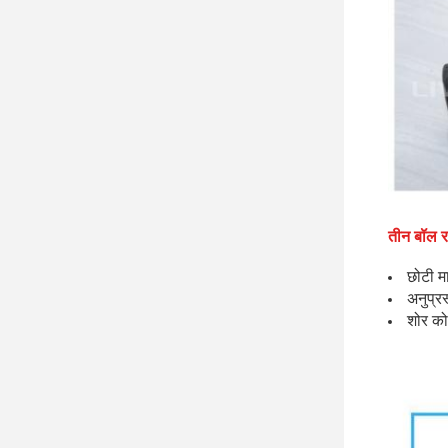
तीन बॉल रब
छोटी म
अनुप्र
शोर क