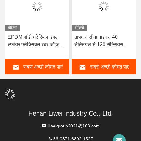
वीडियो
वीडियो
EPDM बॉडी मटेरियल डबल
तापमान सीमा माइनस 40
स्फीयर फ्लेक्सिबल रबर जॉइंट,
सेल्सियस से 120 सेल्सियस
फ्लैंज्ड एंड्स के साथ डिज़ाइन
डबल गोलाकार लचीला रबर जोड़
किया गया, जो तरल परिवहन
लंबे समय तक सेवा जीवन OEM
सबसे अच्छी कीमत पाएं
सबसे अच्छी कीमत पाएं
प्रणालियों में सीलिंग और
कस्टम समर्थन
लचीलापन सुनिश्चित करता है
Henan Liwei Industry Co., Ltd.
liweigroup2021@163.com
86-0371-6892-1527