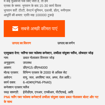
में कई मुआवजा पैक किए जाते हैं, तो हम
प्रसव के समय: भुगतान के बाद 15-30 कार्य दिवस
भुगतान शर्तें: टी/टी, वेस्टर्न यूनियन, एल/सी, डी/ए, मनीग्राम
आपूर्ति की क्षमता: प्रति माह 100000 टुकड़े
सबसे अच्छी कीमत पाएं
उत्पाद का विवरण
उत्पाद का वर्णन
प्रमुखता देना:
फ्लैंग्स रबर फ्लेक्स कनेक्टर
,
लचीला संयुक्त फ्लैंज
,
लोचदार जोड़
नाम:
डबल गोलाकार विस्तार जोड़
अनुकूलन:
उपलब्ध
आकार:
डीएन15-डीएन4000
मोल्ड प्रकार:
विभिन्न प्रकार के 2000 से अधिक सेट
आवेदन:
वायु, जल, अपशिष्ट जल, अम्ल, तेल आदि।
कार्य दबाव:
6-40बार(PN6-PN40)
कनेक्शन प्रकार:
फ्लैंज
रबड़ सामग्री:
ईपीडीएम, एनआर, एनबीआर, पीटीएफई, आदि
PN6 फ्लैंग रबर फ्लेक्स कनेक्टर्स लचीला संयुक्त दबाव डबल गोलाकार बोल्ट और नट
के साथ