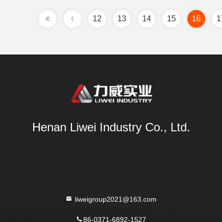
12
13
14
15
16
1
Henan Liwei Industry Co., Ltd.
liweigroup2021@163.com
86-0371-6892-1527