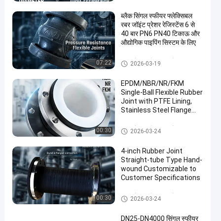
ब्लैक सिंगल स्फीयर फ्लेक्सिबल
रबर जॉइंट प्रेशर रेजिस्टेंस 6 से
40 बार PN6 PN40 टिकाऊ और
औद्योगिक पाइपिंग सिस्टम के लिए
एकल गोला लचीला रबर जोड़
07:22
2026-03-19
EPDM/NBR/NR/FKM
Single-Ball Flexible Rubber
Joint with PTFE Lining,
Stainless Steel Flange
Connection, Suitable for
Pressure Applications in
एकल गोला लचीला रबर जोड़
00:30
2026-03-24
Construction Projects
4-inch Rubber Joint
Straight-tube Type Hand-
wound Customizable to
Customer Specifications
एकल गोला लचीला रबर जोड़
00:30
2026-03-24
DN25-DN4000 सिंगल स्फीयर