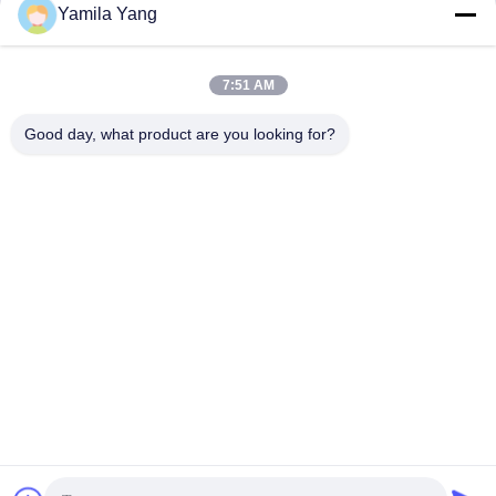
Yamila Yang
भेजना
7:51 AM
Good day, what product are you looking for?
Henan Liwei Industry Co., Ltd.
liweigroup2021@163.com
86-0371-6892-1527
179 झोंगक्सिन रोड, झेंगझौ, हेनान, चीन
चीन अच्छी गुणवत्ता एकल गोला लचीला रबर जोड़ आपूर्तिकर्ता. कॉपीराइट ©
2024-2026 Henan Liwei Industry Co., Ltd. सभी अधिकार सुरक्षित